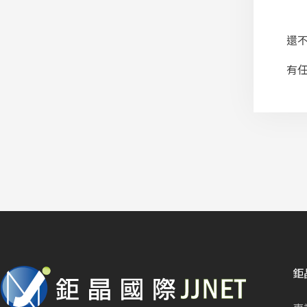
還
有
鉅