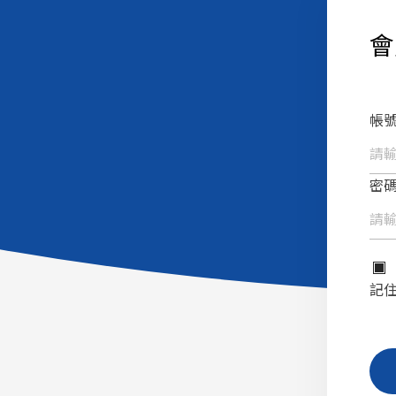
會
帳號
密碼
記