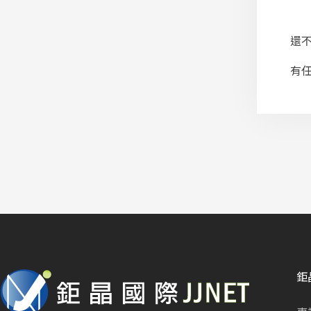
還
有
鉅