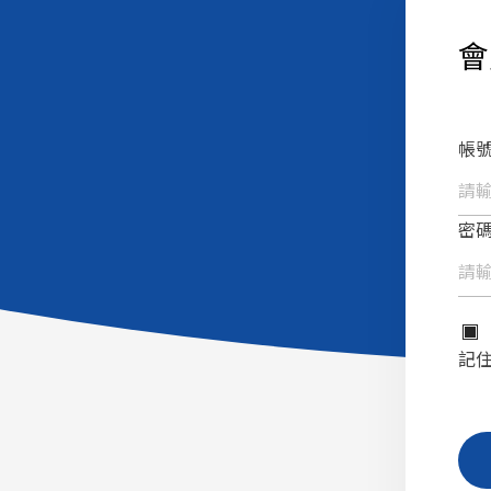
會
帳號
密碼
記