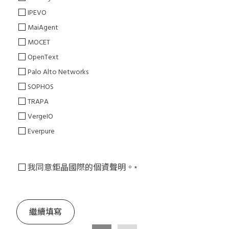
IPEVO
MaiAgent
MOCET
OpenText
Palo Alto Networks
SOPHOS
TRAPA
VergeIO
Everpure
我同意鉅晶國際的個資聲明。
*
繼續填寫