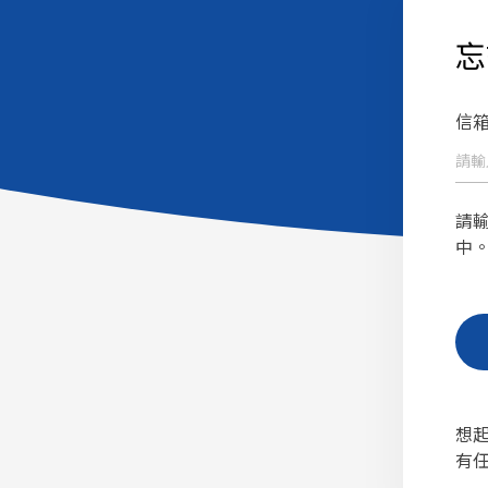
忘
信箱
請
中
想
有