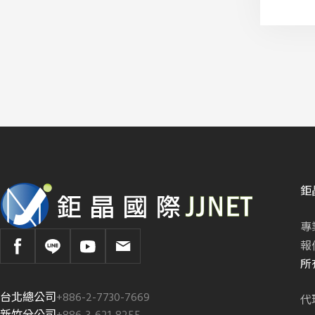
鉅
專
報
所
台北總公司
+886-2-7730-7669
代