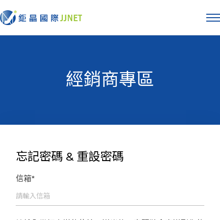
經銷商專區
忘記密碼 & 重設密碼
信箱*