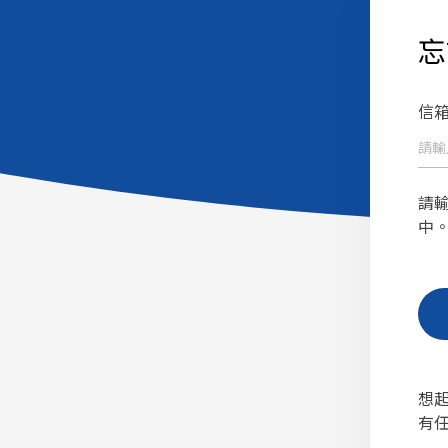
忘
信箱
請
中
想
有