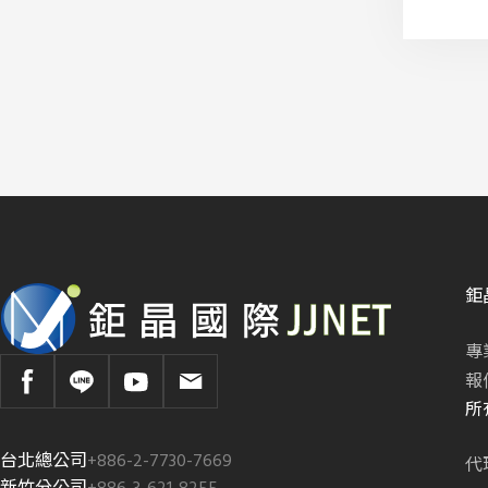
鉅
專
報
所
台北總公司
+886-2-7730-7669
代