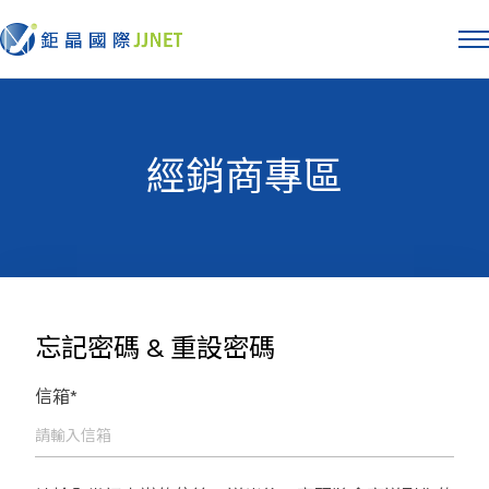
經銷商專區
忘記密碼 & 重設密碼
信箱*