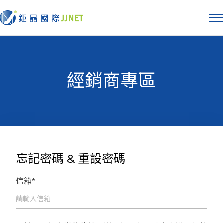
經銷商專區
忘記密碼 & 重設密碼
信箱*