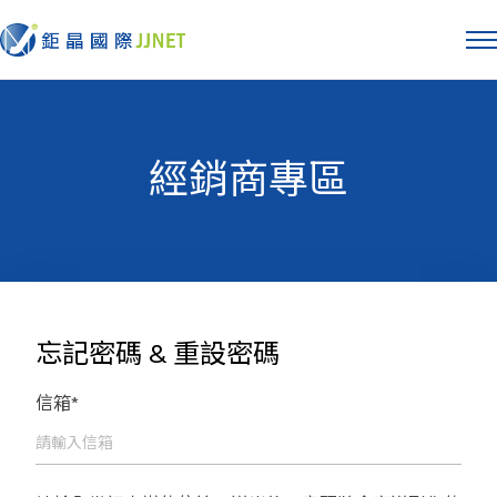
經銷商專區
忘記密碼 & 重設密碼
信箱*