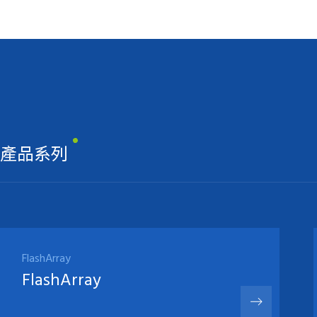
產品系列
FlashArray
FlashArray