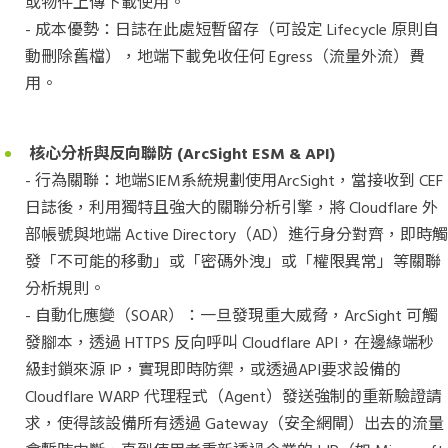
或物件上傳下載使用。
- 成本優勢：日誌在此處短暫留存（可設定 Lifecycle 原則自
動刪除舊檔），地端下載免收任何 Egress（流量外流）費
用。
核心分析與反向聯防
(ArcSight ESM & API)
- 行為關聯：地端SIEM系統規劃使用ArcSight，當接收到 CEF
日誌後，利用獨特且強大的關聯分析引擎，將 Cloudflare 外
部帳號與地端 Active Directory（AD）進行身分對齊，即時觸
發「不可能的移動」或「密碼外洩」或「權限異常」等關聯
分析規則。
- 自動化應變（SOAR）：一旦發現重大威脅，ArcSight 可觸
發腳本，透過 HTTPS 反向呼叫 Cloudflare API，在邊緣端秒
級封鎖來源 IP，實現即時防禦，或透過API要求設備的
Cloudflare WARP 代理程式（Agent）發送強制的重新驗證請
求，使得該設備所有透過 Gateway（安全網閘）出去的流量