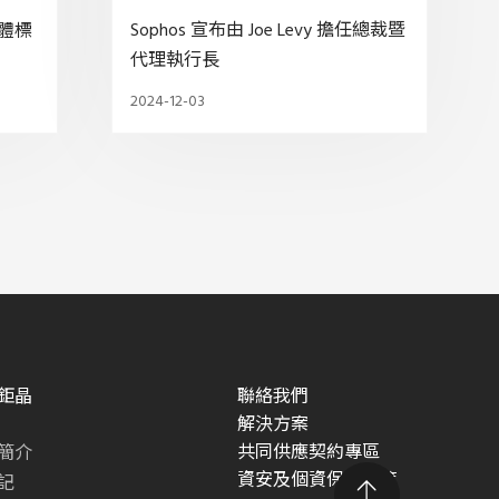
Sophos 宣布由 Joe Levy 擔任總裁暨
軟體標
代理執行長
2024-12-03
鉅晶
聯絡我們
解決方案
共同供應契約專區
簡介
資安及個資保護政策
記