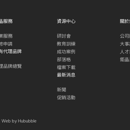
晶服務
資源中心
關於
業服務
研討會
公司
修申請
教育訓練
大事
有代理品牌
成功案例
人才
部落格
鉅晶
理品牌總覽
檔案下載
最新消息
新聞
促銷活動
. | Web by
Hububble