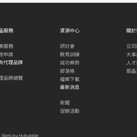
晶服務
資源中心
關於
業服務
研討會
公司
修申請
教育訓練
大事
有代理品牌
成功案例
人才
部落格
鉅晶
理品牌總覽
檔案下載
最新消息
新聞
促銷活動
. | Web by
Hububble